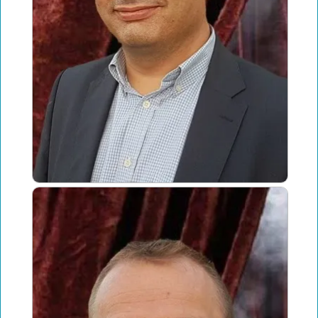
La carte club LSDO
Intégrer LSDO
Créez l'évènement
Partenaires
Les liens coup de coeur
Coulisses : Statuts, réglement intérieur