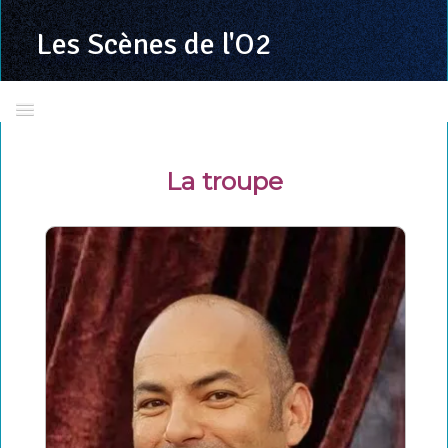
Les Scènes
de l'O2
Accueil
La troupe
Présentation
Calendrier 2025/2026
Toutes les programmations
LSDO en images
La troupe
Richard VALENTE
Grand jeu concours LSDO