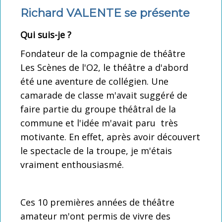
La carte club LSDO
Richard VALENTE se présente
Intégrer LSDO
Qui suis-je ?
Créez l'évènement
Fondateur de la compagnie de théâtre
Les Scènes de l'O2, le théâtre a d'abord
Partenaires
été une aventure de collégien. Une
Les liens coup de coeur
camarade de classe m'avait suggéré de
Coulisses : Statuts, réglement intérieur
faire partie du groupe théâtral de la
commune et l'idée m'avait paru très
motivante. En effet, après avoir découvert
le spectacle de la troupe, je m'étais
vraiment enthousiasmé.
Ces 10 premières années de théâtre
amateur m'ont permis de vivre des