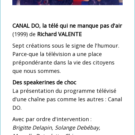
La carte club LSDO
Intégrer LSDO
CANAL DO, la télé qui ne manque pas d'air
Créez l'évènement
(1999) de
Richard VALENTE
Partenaires
Sept créations sous le signe de l'humour.
Les liens coup de coeur
Parce-que la télévision a une place
prépondérante dans la vie des citoyens
Coulisses : Statuts, réglement intérieur
que nous sommes.
Des speakerines de choc
La présentation du programme télévisé
d'une chaîne pas comme les autres : Canal
DO.
Avec par ordre d'intervention :
Brigitte Delapin, Solange Debébay,