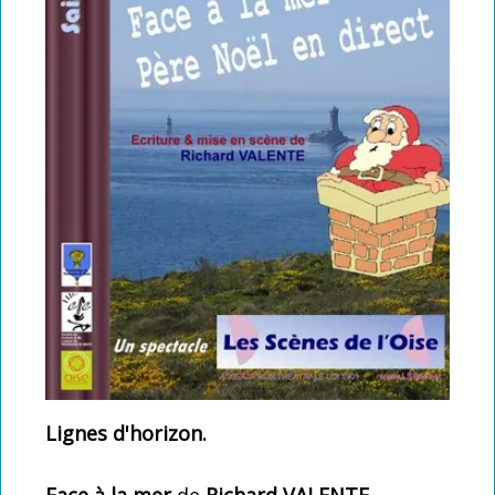
La carte club LSDO
Intégrer LSDO
Créez l'évènement
Partenaires
Les liens coup de coeur
Coulisses : Statuts, réglement intérieur
Lignes d'horizon.
Face à la mer
de
Richard VALENTE