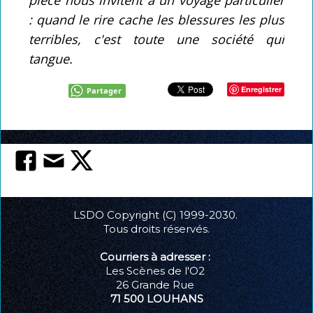
: quand le rire cache les blessures les plus
terribles, c'est toute une société qui
tangue.
Enregistrer
Partager
LSDO Copyright (C) 1999-2030.
Tous droits réservés.
Courriers à adresser :
Les Scènes de l'O2
26 Grande Rue
71 500 LOUHANS