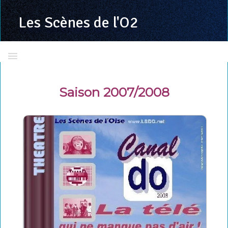
Les Scènes
de l'O2
Accueil
Saison 2007/2008
Présentation
Calendrier 2025/2026
Toutes les programmations
LSDO en images
La troupe
Richard VALENTE
Grand jeu concours LSDO