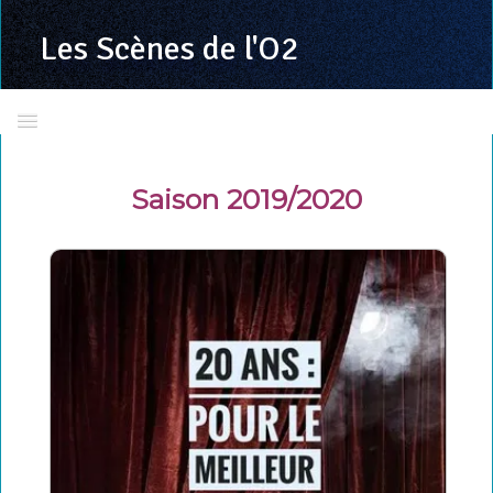
Les Scènes
de l'O2
Accueil
Saison 2019/2020
Présentation
Calendrier 2025/2026
Toutes les programmations
LSDO en images
La troupe
Richard VALENTE
Grand jeu concours LSDO